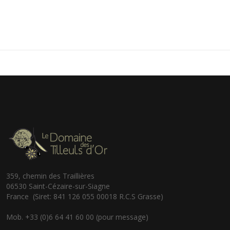
359, chemin des Traillières
06530 Saint-Cézaire-sur-Siagne
France (Siret: 841 126 055 00018 R.C.S Grasse)
Mob. +33 (0)6 64 41 60 00 (pour message)