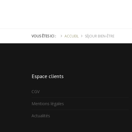
VOUS ÊTES ICI :
ACCUEIL
SÉJOUR BIEN-ÊTRE
Espace
clients
CGV
Mentions légales
Actualités