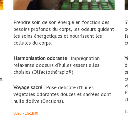
Prendre soin de son énergie en fonction des
S
besoins profonds du corps, les odeurs guident
p
les soins énergétiques et nourrissent les
f
cellules du corps.
c
n
Harmonisation odorante
: Imprégnation
Y
n
relaxante d’odeurs d’huiles essentielles
d
choisies (Olfactothérapie®).
p
n.
c
v
Voyage sacré
: Pose délicate d’huiles
P
végétales odorantes douces et sacrées dont
c
huile d’olive (Onctions).
10
80eu - 1h-1h30