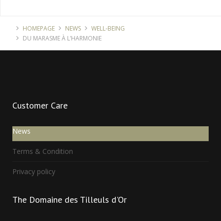
HOMEPAGE
NEWS
WELL-BEING
DU MARASME À L’HARMONIE
Customer
Care
News
Terms & Condition
Privacy policy
The
Domaine des Tilleuls d'Or